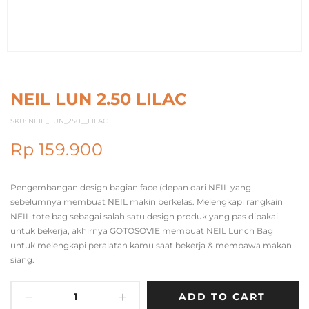
NEIL LUN 2.50 LILAC
SKU:
NEIL_LUN_250__LILAC
Rp
159.900
Pengembangan design bagian face (depan dari NEIL yang
sebelumnya membuat NEIL makin berkelas. Melengkapi rangkain
NEIL tote bag sebagai salah satu design produk yang pas dipakai
untuk bekerja, akhirnya GOTOSOVIE membuat NEIL Lunch Bag
untuk melengkapi peralatan kamu saat bekerja & membawa makan
siang.
ADD TO CART