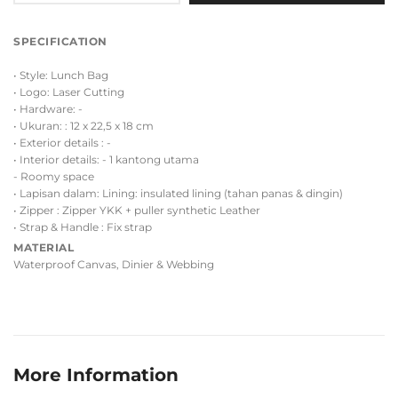
SPECIFICATION
• Style: Lunch Bag
• Logo: Laser Cutting
• Hardware: -
• Ukuran: : 12 x 22,5 x 18 cm
• Exterior details : -
• Interior details: - 1 kantong utama
- Roomy space
• Lapisan dalam: Lining: insulated lining (tahan panas & dingin)
• Zipper : Zipper YKK + puller synthetic Leather
• Strap & Handle : Fix strap
MATERIAL
Waterproof Canvas, Dinier & Webbing
More Information